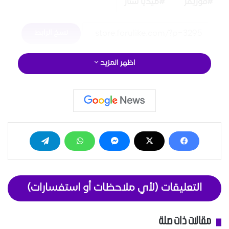
ريفر
ميديا ستار
نسخ الرابط
اظهر المزيد
التعليقات (لأي ملاحظات أو استفسارات)
لات ذات صلة