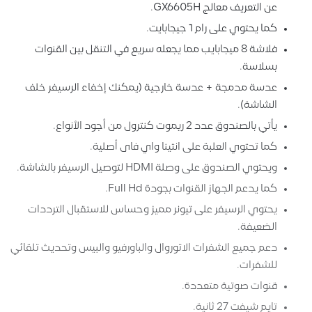
ن التعريف معالج GX6605H.
ما يحتوي على رام 1 جيجابايت.
فلاشة 8 ميجابايب مما يجعله سريع في التنقل بين القنوات
سلاسة.
دسة مدمجة + عدسة خارجية (يمكنك إخفاء الرسيفر خلف
لشاشة).
أتي بالصندوق عدد 2 ريموت كنترول من أجود الأنواع.
ما تحتوي العلبة على انتينا واي فاى أصلية.
يحتوي الصندوق على وصلة HDMI لتوصيل الرسيفر بالشاشة.
ما يدعم الجهاز القنوات بجودة Full Hd.
حتوي الرسيفر على تيونر مميز وحساس للاستقبال الترددات
لضعيفة.
عم جميع الشفرات الاتوروال والباورفيو والبيس وتحديث تلقائي
لشفرات.
نوات صوتية متعددة.
ايم شيفت 27 ثانية.