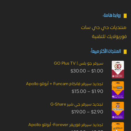
بط هامة:
ات دي دي سات
ايك للتقنية
تجات الأكثر مبيعاً:
سيرفر جو بلس | GO Plus TV
$
30.00
–
$
1.00
تجديد سيرفر فانكام Funcam + أبوللو Apollo
$
15.00
–
$
1.90
تجديد سيرفر جي شير G-Share
$
19.00
–
$
2.90
تجديد سيرفر فوريفر Forever- أبوللو Apollo