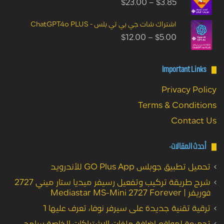
$
23.00
–
$
3.85
اشتراك شات جي بي تي بلس - ChatGPT4o PLUS
$
12.00
–
$
5.00
Important Li
Privacy P
Terms & Condi
Conta
 المقالات:
طبيق جوبلس GO Plus App للأندرويد
شرح طريقة تركيب وتفعيل رسيفر ميديا ستار ميني 2727
Mediastar MS-Mini 2727
ة تقنية جديدة على سيرفر نوفا، تعرف عليها 1