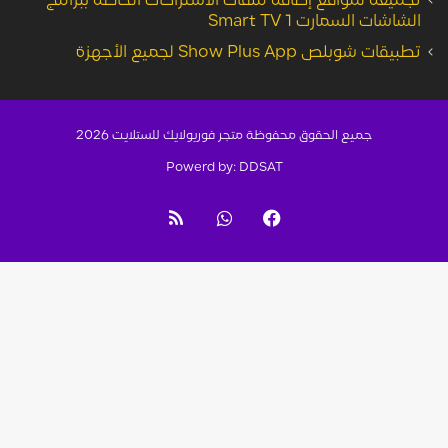
عة لمواقع إضافة ملفات الاشتراكات الخاصة ببرامج
ت السمارت Smart TV 1
وبلص Show Plus App لجميع الأجهزة
جميع الحقوق محفوظة متجر فوريولايك للستلايت 2026
Powerd by: DDSAT